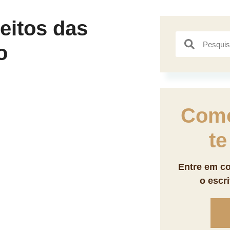
eitos das
o
Com
te
Entre em co
o escr