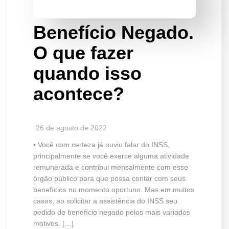
Benefício Negado.
O que fazer
quando isso
acontece?
26 de agosto de 2022
▪️ Você com certeza já ouviu falar do INSS,
principalmente se você exerce alguma atividade
remunerada e contribui mensalmente com esse
órgão público para que possa contar com seus
benefícios no momento oportuno. Mas em muitos
casos, ao solicitar a assistência do INSS seu
pedido de benefício negado pelos mais variados
motivos. […]