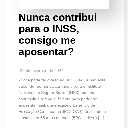
Nunca contribui
para o INSS,
consigo me
aposentar?
20 de fevereiro de 2024
▪️ Você pode ter direito ao BPC/LOAS e não está
sabendo. Se nunca contribuiu para o Instituto
Nacional do Seguro Social (INSS), ou não
contribuiu o tempo suficiente para poder se
aposentar, saiba que existe o Benefício de
Prestação Continuada (BPC/LOAS), destinado a
idosos com 65 anos ou mais (BPC – Idoso) […]