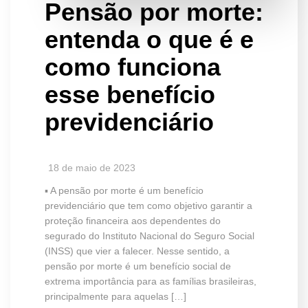
Pensão por morte:
entenda o que é e
como funciona
esse benefício
previdenciário
18 de maio de 2023
▪️ A pensão por morte é um benefício
previdenciário que tem como objetivo garantir a
proteção financeira aos dependentes do
segurado do Instituto Nacional do Seguro Social
(INSS) que vier a falecer. Nesse sentido, a
pensão por morte é um benefício social de
extrema importância para as famílias brasileiras,
principalmente para aquelas […]